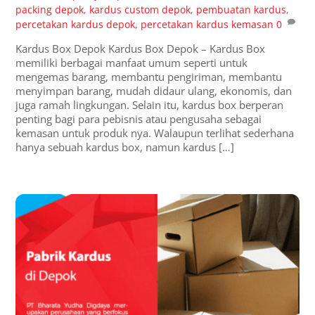
packing depok
,
kardus custom depok
,
pembuatan kardus
,
percetakan kardus depok
,
percetakan kardus kemasan
0
Kardus Box Depok Kardus Box Depok – Kardus Box
memiliki berbagai manfaat umum seperti untuk
mengemas barang, membantu pengiriman, membantu
menyimpan barang, mudah didaur ulang, ekonomis, dan
juga ramah lingkungan. Selain itu, kardus box berperan
penting bagi para pebisnis atau pengusaha sebagai
kemasan untuk produk nya. Walaupun terlihat sederhana
hanya sebuah kardus box, namun kardus […]