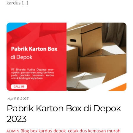
kardus […]
April 5, 2023
Pabrik Karton Box di Depok
2023
Blog
box kardus depok
,
cetak dus kemasan murah
ADMIN