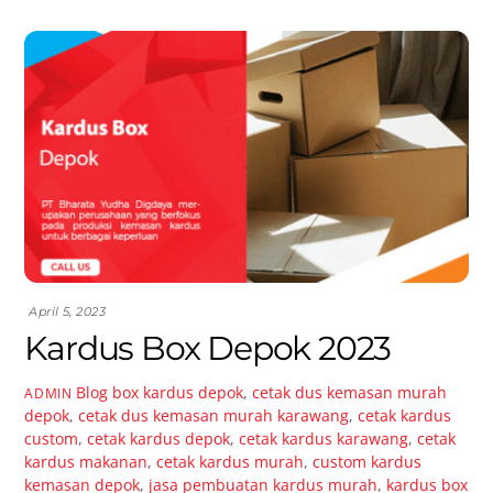
April 5, 2023
Kardus Box Depok 2023
Blog
box kardus depok
,
cetak dus kemasan murah
ADMIN
depok
,
cetak dus kemasan murah karawang
,
cetak kardus
custom
,
cetak kardus depok
,
cetak kardus karawang
,
cetak
kardus makanan
,
cetak kardus murah
,
custom kardus
kemasan depok
,
jasa pembuatan kardus murah
,
kardus box