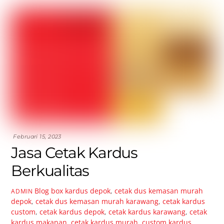
Februari 15, 2023
Jasa Cetak Kardus
Berkualitas
Blog
box kardus depok
,
cetak dus kemasan murah
ADMIN
depok
,
cetak dus kemasan murah karawang
,
cetak kardus
custom
,
cetak kardus depok
,
cetak kardus karawang
,
cetak
kardus makanan
,
cetak kardus murah
,
custom kardus