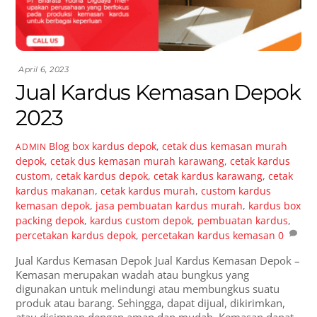
April 6, 2023
Jual Kardus Kemasan Depok
2023
Blog
box kardus depok
,
cetak dus kemasan murah
ADMIN
depok
,
cetak dus kemasan murah karawang
,
cetak kardus
custom
,
cetak kardus depok
,
cetak kardus karawang
,
cetak
kardus makanan
,
cetak kardus murah
,
custom kardus
kemasan depok
,
jasa pembuatan kardus murah
,
kardus box
packing depok
,
kardus custom depok
,
pembuatan kardus
,
percetakan kardus depok
,
percetakan kardus kemasan
0
Jual Kardus Kemasan Depok Jual Kardus Kemasan Depok –
Kemasan merupakan wadah atau bungkus yang
digunakan untuk melindungi atau membungkus suatu
produk atau barang. Sehingga, dapat dijual, dikirimkan,
atau disimpan dengan aman dan mudah. Kemasan dapat