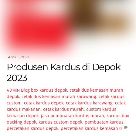
April 5, 2023
Produsen Kardus di Depok
2023
Blog
box kardus depok
,
cetak dus kemasan murah
ADMIN
depok
,
cetak dus kemasan murah karawang
,
cetak kardus
custom
,
cetak kardus depok
,
cetak kardus karawang
,
cetak
kardus makanan
,
cetak kardus murah
,
custom kardus
kemasan depok
,
jasa pembuatan kardus murah
,
kardus box
packing depok
,
kardus custom depok
,
pembuatan kardus
,
percetakan kardus depok
,
percetakan kardus kemasan
0