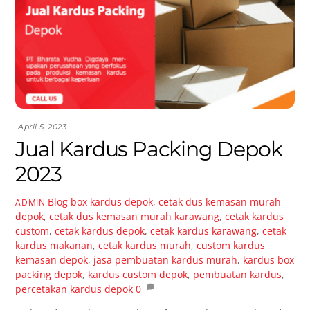
April 5, 2023
Jual Kardus Packing Depok
2023
Blog
box kardus depok
,
cetak dus kemasan murah
ADMIN
depok
,
cetak dus kemasan murah karawang
,
cetak kardus
custom
,
cetak kardus depok
,
cetak kardus karawang
,
cetak
kardus makanan
,
cetak kardus murah
,
custom kardus
kemasan depok
,
jasa pembuatan kardus murah
,
kardus box
packing depok
,
kardus custom depok
,
pembuatan kardus
,
percetakan kardus depok
0