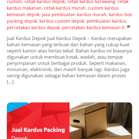
custom
,
cetak kardus depok
,
cetak kardus karawang
,
cetak
kardus makanan
,
cetak kardus murah
,
custom kardus
kemasan depok
,
jasa pembuatan kardus murah
,
kardus box
packing depok
,
kardus custom depok
,
pembuatan kardus
,
percetakan kardus depok
,
percetakan kardus kemasan
0
Jual Kardus Depok Jual Kardus Depok – Kardus merupakan
bahan kemasan yang terbuat dari bahan yang cukup kuat
seperti karton atau kertas tebal. Bahan kardus ini biasanya
digunakan untuk membuat kotak, wadah, atau tempat
penyimpanan untuk berbagai produk. Seperti makanan,
minuman, elektronik, dan masih banyak lagi. Kardus juga
sering digunakan sebagai bahan kemasan dalam proses
[…]