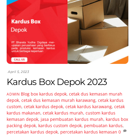
April 5, 2023
Kardus Box Depok 2023
Blog
box kardus depok
,
cetak dus kemasan murah
ADMIN
depok
,
cetak dus kemasan murah karawang
,
cetak kardus
custom
,
cetak kardus depok
,
cetak kardus karawang
,
cetak
kardus makanan
,
cetak kardus murah
,
custom kardus
kemasan depok
,
jasa pembuatan kardus murah
,
kardus box
packing depok
,
kardus custom depok
,
pembuatan kardus
,
percetakan kardus depok
,
percetakan kardus kemasan
0