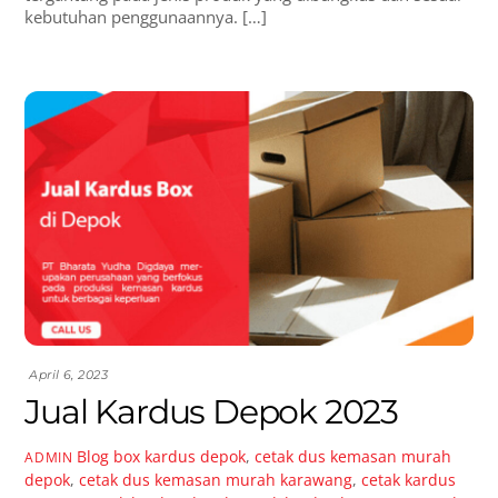
kebutuhan penggunaannya. […]
April 6, 2023
Jual Kardus Depok 2023
Blog
box kardus depok
,
cetak dus kemasan murah
ADMIN
depok
,
cetak dus kemasan murah karawang
,
cetak kardus