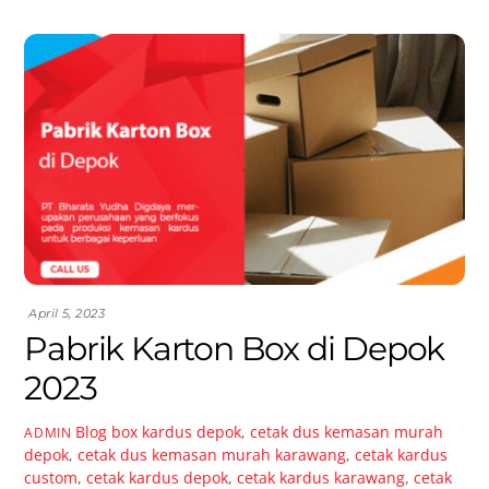
April 5, 2023
Pabrik Karton Box di Depok
2023
Blog
box kardus depok
,
cetak dus kemasan murah
ADMIN
depok
,
cetak dus kemasan murah karawang
,
cetak kardus
custom
,
cetak kardus depok
,
cetak kardus karawang
,
cetak