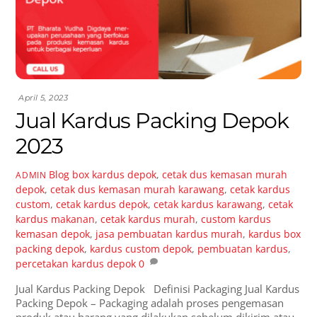
April 5, 2023
Jual Kardus Packing Depok
2023
Blog
box kardus depok
,
cetak dus kemasan murah
ADMIN
depok
,
cetak dus kemasan murah karawang
,
cetak kardus
custom
,
cetak kardus depok
,
cetak kardus karawang
,
cetak
kardus makanan
,
cetak kardus murah
,
custom kardus
kemasan depok
,
jasa pembuatan kardus murah
,
kardus box
packing depok
,
kardus custom depok
,
pembuatan kardus
,
percetakan kardus depok
0
Jual Kardus Packing Depok Definisi Packaging Jual Kardus
Packing Depok – Packaging adalah proses pengemasan
produk atau barang yang dilakukan sebelum dikirim atau