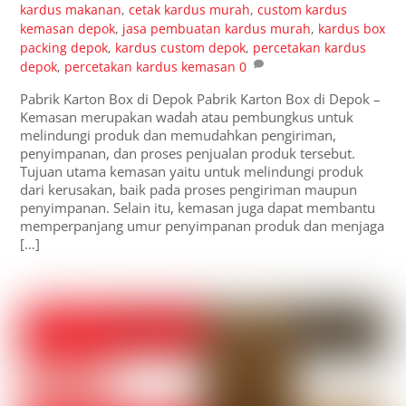
kardus makanan
,
cetak kardus murah
,
custom kardus
kemasan depok
,
jasa pembuatan kardus murah
,
kardus box
packing depok
,
kardus custom depok
,
percetakan kardus
depok
,
percetakan kardus kemasan
0
Pabrik Karton Box di Depok Pabrik Karton Box di Depok –
Kemasan merupakan wadah atau pembungkus untuk
melindungi produk dan memudahkan pengiriman,
penyimpanan, dan proses penjualan produk tersebut.
Tujuan utama kemasan yaitu untuk melindungi produk
dari kerusakan, baik pada proses pengiriman maupun
penyimpanan. Selain itu, kemasan juga dapat membantu
memperpanjang umur penyimpanan produk dan menjaga
[…]