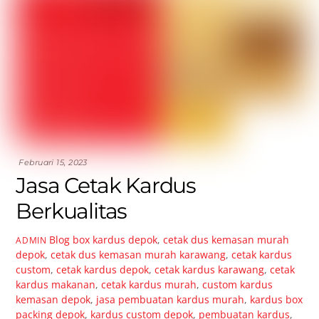
Februari 15, 2023
Jasa Cetak Kardus
Berkualitas
Blog
box kardus depok
,
cetak dus kemasan murah
ADMIN
depok
,
cetak dus kemasan murah karawang
,
cetak kardus
custom
,
cetak kardus depok
,
cetak kardus karawang
,
cetak
kardus makanan
,
cetak kardus murah
,
custom kardus
kemasan depok
,
jasa pembuatan kardus murah
,
kardus box
packing depok
,
kardus custom depok
,
pembuatan kardus
,