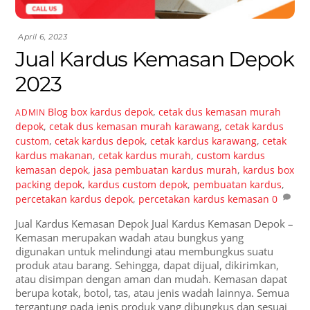
April 6, 2023
Jual Kardus Kemasan Depok
2023
Blog
box kardus depok
,
cetak dus kemasan murah
ADMIN
depok
,
cetak dus kemasan murah karawang
,
cetak kardus
custom
,
cetak kardus depok
,
cetak kardus karawang
,
cetak
kardus makanan
,
cetak kardus murah
,
custom kardus
kemasan depok
,
jasa pembuatan kardus murah
,
kardus box
packing depok
,
kardus custom depok
,
pembuatan kardus
,
percetakan kardus depok
,
percetakan kardus kemasan
0
Jual Kardus Kemasan Depok Jual Kardus Kemasan Depok –
Kemasan merupakan wadah atau bungkus yang
digunakan untuk melindungi atau membungkus suatu
produk atau barang. Sehingga, dapat dijual, dikirimkan,
atau disimpan dengan aman dan mudah. Kemasan dapat
berupa kotak, botol, tas, atau jenis wadah lainnya. Semua
tergantung pada jenis produk yang dibungkus dan sesuai